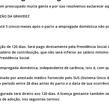
m preocupado muita gente e por isso resolvemos esclarecer a
ZÃO DA GRAVIDEZ
até 5 (cinco) meses após o parto a empregada doméstica não po
ção de 120 dias. Será pago diretamente pela Previdência Socia
alário de contribuição, que não será inferior ao salário mínim
revidência Social.
 empregada doméstica, independente de carência, isto é, com qu
inado por atestado médico fornecido pelo SUS (Sistema Único 
o período entre 28 dias antes do parto e a data de sua ocorrênci
gurada terá direito aos 120 dias. A licença gestante também s
ns de adoção, nos seguintes termos: