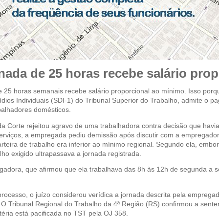
ada de 25 horas recebe salário pro
25 horas semanais recebe salário proporcional ao mínimo. Isso porqu
dios Individuais (SDI-1) do Tribunal Superior do Trabalho, admite o 
balhadores domésticos.
a Corte rejeitou agravo de uma trabalhadora contra decisão que havi
erviços, a empregada pediu demissão após discutir com a empregadora
rteira de trabalho era inferior ao mínimo regional. Segundo ela, emb
ho exigido ultrapassava a jornada registrada.
gadora, que afirmou que ela trabalhava das 8h às 12h de segunda a se
cesso, o juízo considerou verídica a jornada descrita pela empregador
 O Tribunal Regional do Trabalho da 4ª Região (RS) confirmou a sent
éria está pacificada no TST pela OJ 358.